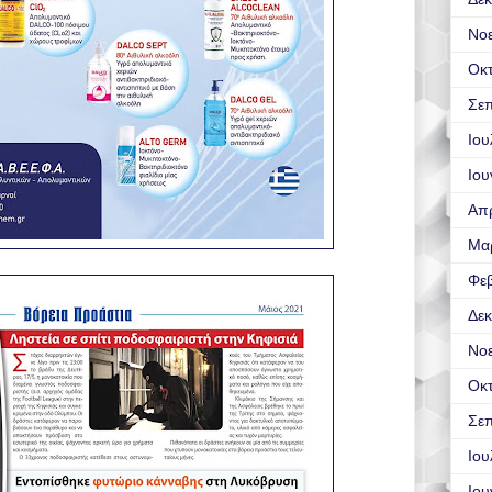
Νο
Οκ
Σεπ
Ιου
Ιου
Απρ
Μα
Φε
Δεκ
Νο
Οκ
Σεπ
Ιου
Ιου