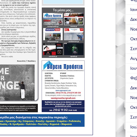
Ιαν
Δεκ
Νο
Οκ
Σεπ
Αυ
Ιου
Φε
Δεκ
Νο
Οκ
Σεπ
Ιου
Ιου