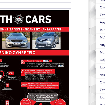
Οκ
Σεπ
Αυ
Ιου
Μα
Απρ
Μα
Φε
Ιαν
Δεκ
Οκ
Σεπ
Ιου
Ιου