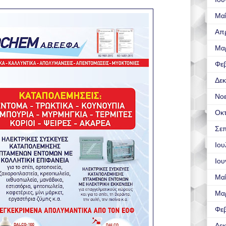
Μα
Απρ
Μα
Φε
Δεκ
Νο
Οκ
Σεπ
Ιου
Ιου
Μα
Μα
Φε
Δεκ