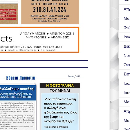
Απρ
Μα
Φε
Ιαν
Δεκ
Νο
Οκ
Σεπ
Ιου
Ιου
Μα
Απρ
Μα
Φε