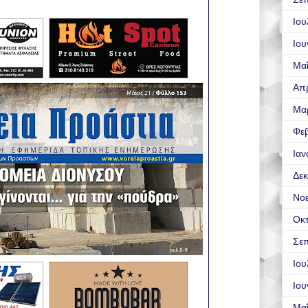
Ιου
Ιου
Μα
Απρ
Μα
Φε
Ιαν
Δεκ
Νο
Οκ
Σεπ
Ιου
Ιου
Μα