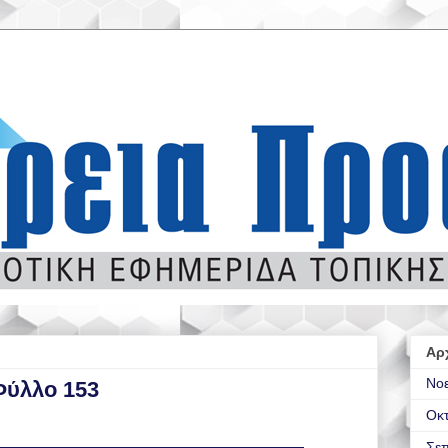
Αρ
Νο
Φύλλο 153
Οκ
Σεπ