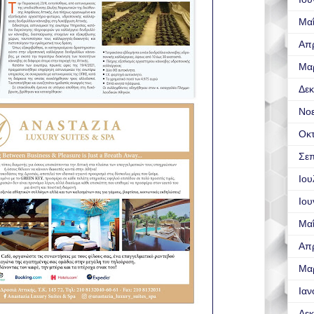
Μα
Απρ
Μα
Δεκ
Νο
Οκ
Σεπ
Ιου
Ιου
Μα
Απρ
Μα
Ιαν
Δεκ